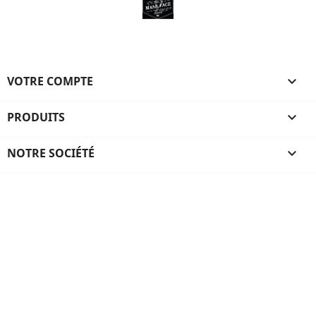
+33(0)4 75 34 18 34 | 14 Av. Daniel Mercier - 07101 ANNONAY |
7h30 – 17h
VOTRE COMPTE

PRODUITS

NOTRE SOCIÉTÉ
